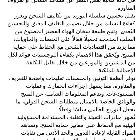
في حالة مثالية بغض النظر عن مسافة الشحن أو ظروف 
المناورة. 
يقلل تحسين سلسلة التوريد من تكاليف الشحن ويعزز 
كفاءة التسليم من خلال تصميم التغليف الدقيق والتحسين 
البُعدي. وتتيح طبيعة سخان الهواء القصير المصنوع من 
الصلب المدمجة تحميلًا فعالاً على المنصات والحاويات، 
مما يزيد من اقتصاديات الشحن مع الحفاظ على حماية 
المنتج. ويُحقق هذا الاهتمام بكفاءة اللوجستيات فوائد لكل 
من المشترين والموزعين من خلال تقليل التكلفة 
الإجمالية للملكية. 
توفر أنظمة التوثيق والملصقات تعليمات واضحة للتعريف 
والمناورة، مما يسهل إجراءات الجمارك وعمليات 
المستودعات. وتدعم المعلومات الشاملة عن المنتج 
والوثائق الخاصة بالامتثال متطلبات الشحن الدولي، ما 
يجعل التوزيع العالمي سلسًا وفعالًا. 
تُظهر مبادرات التعبئة والتغليف المستدامة المسؤولية 
البيئية مع الحفاظ على معايير حماية المنتج. وتساهم 
المواد القابلة لإعادة التدوير والحد الأدنى من نفايات 