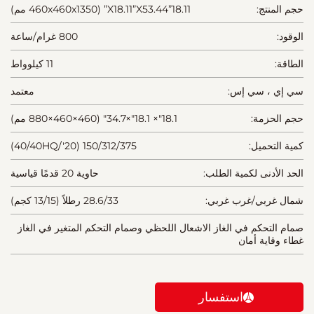
حجم المنتج:
18.11”X18.11”X53.44” (460x460x1350 مم)
الوقود:
800 غرام/ساعة
الطاقة:
11 كيلوواط
سي إي ، سي إس:
معتمد
حجم الحزمة:
18.1"× 18.1"×34.7" (460×460×880 مم)
كمية التحميل:
150/312/375 (20'/40/40HQ)
الحد الأدنى لكمية الطلب:
حاوية 20 قدمًا قياسية
شمال غربي/غرب غربي:
28.6/33 رطلاً (13/15 كجم)
صمام التحكم في الغاز الاشعال اللحظي وصمام التحكم المتغير في الغاز
غطاء وقاية أمان
استفسار