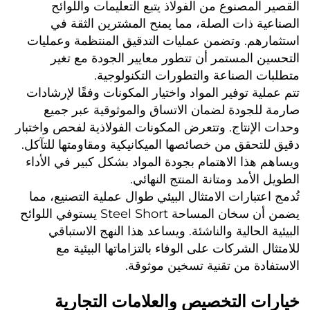
القصير المصنوع من الفولاذ يتبع التعليمات واللوائح 
الصناعية ذات الصلة، مما يمنح المشترين الثقة في 
استثمارهم. وتضمن عمليات التدقيق المنتظمة وعمليات 
التحسين المستمر أن تتطور معايير الجودة مع تغير 
متطلبات الصناعة والتطورات التكنولوجية. 
تتم عملية توفير المواد واختيار المكونات وفقًا لإرشادات 
صارمة للجودة لضمان الاتساق والموثوقية عبر جميع 
وحدات الإنتاج. وتتعرض المكونات الفولاذية لفحص واختبار 
دقيق للتحقق من خصائصها الميكانيكية ومقاومتها للتآكل. 
ويساهم هذا الاهتمام بجودة المواد بشكل كبير في الأداء 
الطويل الأمد ومتانة المنتج النهائي. 
تُدمج اعتبارات الامتثال البيئي طوال عملية التصنيع، مما 
يضمن أن سخان المساحة Steel Short يستوفي اللوائح 
البيئية الحالية والناشئة. ويساعد هذا النهج الاستباقي 
للامتثال الشركات على الوفاء بالتزاماتها البيئية مع 
الاستفادة من تقنية تسخين موثوقة. 
خيارات التخصيص والعلامات التجارية 