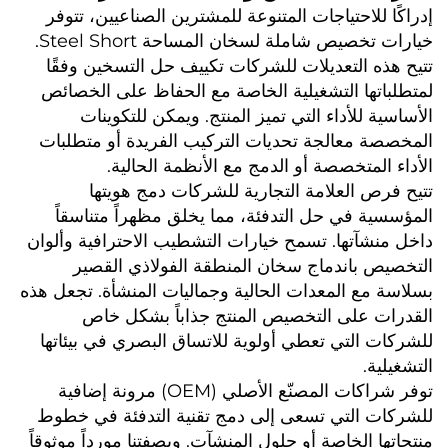
إدراكًا للاحتياجات المتنوعة للمشترين الصناعيين، تتوفر 
خيارات تخصيص شاملة لسخان المساحة Steel Short. 
تتيح هذه التعديلات للشركات تكييف حل التسخين وفقًا 
لمتطلباتها التشغيلية الخاصة مع الحفاظ على الخصائص 
الأساسية للأداء التي تميز المنتج. ويمكن للتكوينات 
المخصصة معالجة تحديات التركيب الفريدة أو متطلبات 
الأداء المتخصصة أو الدمج مع الأنظمة الحالية. 
تتيح فرص العلامة التجارية للشركات دمج هويتها 
المؤسسية في حل التدفئة، مما يخلق مظهراً متناسقاً 
داخل منشآتها. تسمح خيارات التشطيب الاحترافية وألوان 
التخصيص باندماج سخان المنطقة الفولاذي القصير 
بسلاسة مع المعدات الحالية وجماليات المنشأة. تجعل هذه 
القدرات على التخصيص المنتج جذاباً بشكل خاص 
للشركات التي تعطي أولوية للاتساق البصري في بيئاتها 
التشغيلية. 
توفر شراكات المصنّع الأصلي (OEM) مرونة إضافية 
للشركات التي تسعى إلى دمج تقنية التدفئة في خطوط 
منتجاتها الخاصة أو حلول المنشآت. وبصفتنا مورداً موثوقاً 