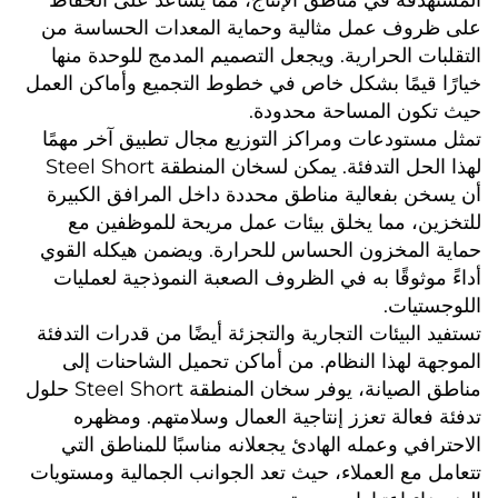
المستهدفة في مناطق الإنتاج، مما يساعد على الحفاظ 
على ظروف عمل مثالية وحماية المعدات الحساسة من 
التقلبات الحرارية. ويجعل التصميم المدمج للوحدة منها 
خيارًا قيمًا بشكل خاص في خطوط التجميع وأماكن العمل 
حيث تكون المساحة محدودة. 
تمثل مستودعات ومراكز التوزيع مجال تطبيق آخر مهمًا 
لهذا الحل التدفئة. يمكن لسخان المنطقة Steel Short 
أن يسخن بفعالية مناطق محددة داخل المرافق الكبيرة 
للتخزين، مما يخلق بيئات عمل مريحة للموظفين مع 
حماية المخزون الحساس للحرارة. ويضمن هيكله القوي 
أداءً موثوقًا به في الظروف الصعبة النموذجية لعمليات 
اللوجستيات. 
تستفيد البيئات التجارية والتجزئة أيضًا من قدرات التدفئة 
الموجهة لهذا النظام. من أماكن تحميل الشاحنات إلى 
مناطق الصيانة، يوفر سخان المنطقة Steel Short حلول 
تدفئة فعالة تعزز إنتاجية العمال وسلامتهم. ومظهره 
الاحترافي وعمله الهادئ يجعلانه مناسبًا للمناطق التي 
تتعامل مع العملاء، حيث تعد الجوانب الجمالية ومستويات 