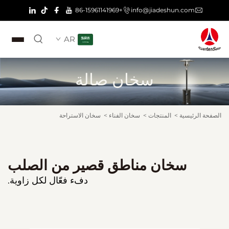
+86-15961141969
info@jiadeshun.com
AR
سخان صالة
الصفحة الرئيسية
>
المنتجات
>
سخان الفناء
>
سخان الاستراحة
سخان مناطق قصير من الصلب
دفء فعّال لكل زاوية.