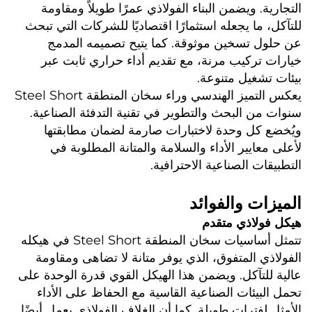
التجارية. ويضمن البناء الفولاذي عمرًا طويلاً ومقاومة 
للتآكل، ما يجعله استثمارًا اقتصاديًا للشركات التي تبحث 
عن حلول تسخين موثوقة. كما يتيح تصميمه المدمج 
خيارات تركيب مرنة، مع تقديم أداء حراري ثابت عبر 
بيئات تشغيل متنوعة. 
يعكس التميز الهندسي وراء سخان المنطقة Steel Short 
سنوات من البحث والتطوير في تقنية التدفئة الصناعية. 
ويُخضع كل وحدة لاختبارات صارمة لضمان مطابقتها 
لأعلى معايير الأداء والسلامة والمتانة المطلوبة في 
التطبيقات الصناعية الاحترافية. 
الميزات والفوائد 
هيكل فولاذي متقدم 
تتمثل أساسيات سخان المنطقة Steel Short في هيكله 
الفولاذي المتفوق، الذي يوفر متانة لا تضاهى ومقاومة 
عالية للتآكل. ويضمن هذا الهيكل القوي قدرة الوحدة على 
تحمل البيئات الصناعية القاسية مع الحفاظ على الأداء 
الأمثل لفترات طويلة. كما أن الغلاف الفولاذي يعمل أيضًا 