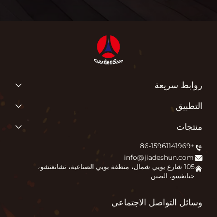
روابط سريعة
منتجات
التطبيق
عن شركتنا
لماذا نحب ما نقوم به؟
منتجات
التطبيق
إشعال روح الراحة في الهواء الطلق
+86-15961141969
مدفأة الباتيو
الأخبار
info@jiadeshun.com
حفرة النار
اتصل بنا
105 شارع يويي شمال، منطقة بويي الصناعية، تشانغتشو،
جيانغسو، الصين
فرن البيتزا
الأسئلة الشائعة
أخرى
المدونة
وسائل التواصل الاجتماعي