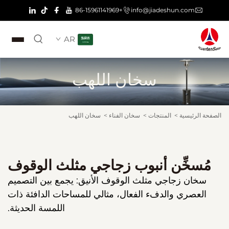
+86-15961141969
info@jiadeshun.com
AR
سخان اللهب
الصفحة الرئيسية
>
المنتجات
>
سخان الفناء
>
سخان اللهب
مُسخِّن أنبوب زجاجي مثلث الوقوف
سخان زجاجي مثلث الوقوف الأنيق: يجمع بين التصميم
العصري والدفء الفعال، مثالي للمساحات الدافئة ذات
اللمسة الحديثة.