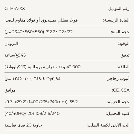
رقم الموديل:
GTH-A-XX
المادة الرئيسية:
فولاذ مطلي بمسحوق أو فولاذ مقاوم للصدأ
حجم المنتج:
22"×22"×92.2" (560×560×2340 مم)
الوقود:
البروبان
تدفق:
945غ/ساعة
الطاقة:
42,000 وحدة حرارية بريطانية (13 كيلوواط)
أنبوب زجاجي:
φ٣٫٩٤''×٤٩٫٤'' (١٠٠×١٢٤٥ مم)
CE, CSA:
موافق
حجم الحزمة:
55.2''x9.3''x29.2''(1400x235x740mm)
كمية التحميل:
108/216/240 (20’/40/40HQ)
الحد الأدنى لكمية الطلب:
حاوية 20 قدمًا قياسية