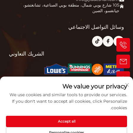
حفرة النار
اتصل بنا
105 شارع يويي شمال، منطقة بويي الصناعية، تشانغتشو،
جيانغسو، الصين
فرن البيتزا
الأسئلة الشائعة
أخرى
المدونة
وسائل التواصل الاجتماعي
الشريك التعاوني
الشهادات ذات الصلة
We value your privacy
We use cookies and similar tools to provide our services.
If you don't want to accept all cookies, click Personalize
cookies.
Accept all
حقوق الت COPYRIGHT © 2026 شركة جيانغسو جاردنصن فرن المحدودة. جميع
Personalize cookies
الحقوق محفوظة. -
سياسة الخصوصية