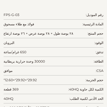
رقم الموديل:
FPS-G-03
المادة الرئيسية:
فولاذ مع طلاء مسحوق
حجم المنتج:
٢٨ بوصة طول × ٢٨ بوصة عرض × ٢٦ بوصة ارتفاع
الوقود:
البروبان
تدفق:
650 غرام/ساعة
الطاقة:
30000 وحدة حرارية بريطانية
CSA:
موافق
حجم الحزمة:
29.92"×29.92"×12.60"
الكمية لكل حاوية 40HQ:
369 قطعة
الحد الأدنى لكمية الطلب:
40HQ