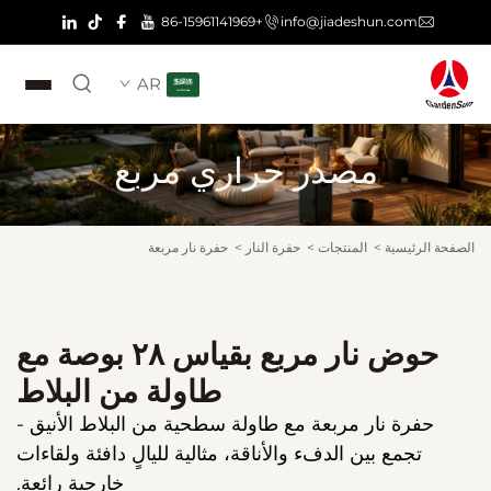
+86-15961141969
info@jiadeshun.com
AR
مصدر حراري مربع
الصفحة الرئيسية
>
المنتجات
>
حفرة النار
>
حفرة نار مربعة
حوض نار مربع بقياس ٢٨ بوصة مع
طاولة من البلاط
حفرة نار مربعة مع طاولة سطحية من البلاط الأنيق -
تجمع بين الدفء والأناقة، مثالية لليالٍ دافئة ولقاءات
خارجية رائعة.