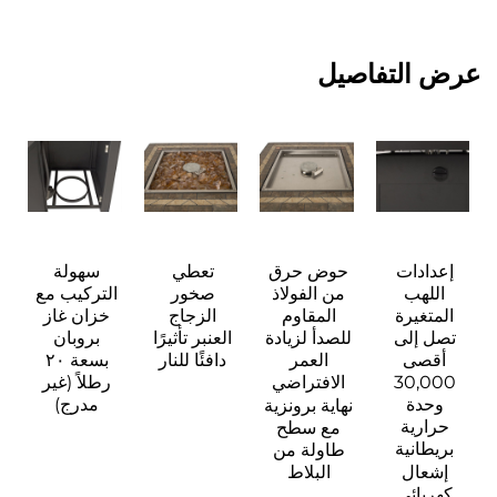
عرض التفاصيل 
إعدادات 
حوض حرق 
تعطي 
سهولة 
اللهب 
من الفولاذ 
صخور 
التركيب مع 
المتغيرة 
المقاوم 
الزجاج 
خزان غاز 
تصل إلى 
للصدأ لزيادة 
العنبر تأثيرًا 
بروبان 
أقصى 
العمر 
دافئًا للنار 
بسعة ٢٠ 
30,000 
الافتراضي 
رطلاً (غير 
وحدة 
مدرج) 
نهاية برونزية 
حرارية 
مع سطح 
بريطانية 
طاولة من 
إشعال 
البلاط 
كهربائي 