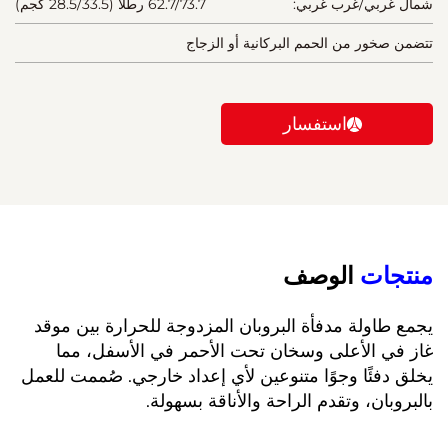
شمال غربي/غرب غربي:
62.7/73.7 رطلاً (28.5/33.5 كجم)
تتضمن صخور من الحمم البركانية أو الزجاج
استفسار
منتجات 
الوصف 
يجمع طاولة مدفأة البروبان المزدوجة للحرارة بين موقد 
غاز في الأعلى وسخان تحت الأحمر في الأسفل، مما 
يخلق دفئًا وجوًا متنوعين لأي إعداد خارجي. صُممت للعمل 
بالبروبان، وتقدم الراحة والأناقة بسهولة. 